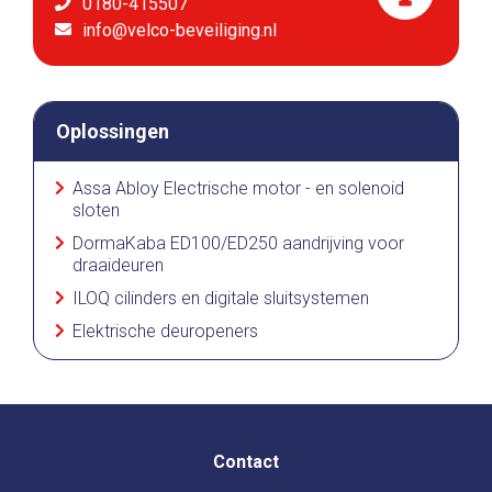
0180-415507
info@velco-beveiliging.nl
Oplossingen
Assa Abloy Electrische motor - en solenoid
sloten
DormaKaba ED100/ED250 aandrijving voor
draaideuren
ILOQ cilinders en digitale sluitsystemen
Elektrische deuropeners
Contact